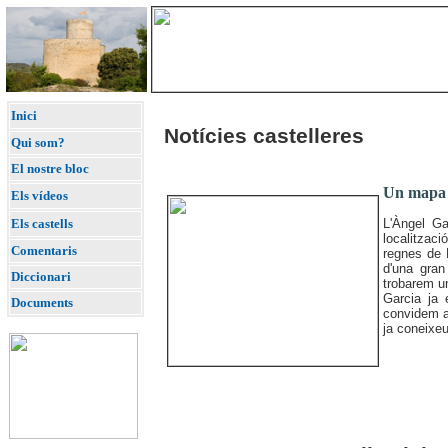
Inici
Notícies castelleres
Qui som?
El nostre bloc
Un mapa d
Els vídeos
L'Àngel Ga
Els castells
localitzaci
Comentaris
regnes de 
d'una gran
Diccionari
trobarem un
Garcia ja 
Documents
convidem a 
ja coneixe